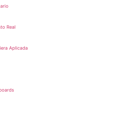
ario
sto Real
iera Aplicada
hboards