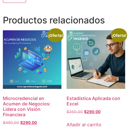
Productos relacionados
¡Oferta!
¡Oferta!
Microcredencial en
Estadística Aplicada con
Acumen de Negocios:
Excel
Lidera con Visión
$
350,00
$
290,00
Financiera
$
450,00
$
290,00
Añadir al carrito