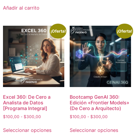
Añadir al carrito
¡Oferta!
¡Oferta!
Excel 360: De Cero a
Bootcamp GenAI 360:
Analista de Datos
Edición «Frontier Models»
[Programa Integral]
(De Cero a Arquitecto)
$
100,00
-
$
300,00
$
100,00
-
$
300,00
Seleccionar opciones
Seleccionar opciones