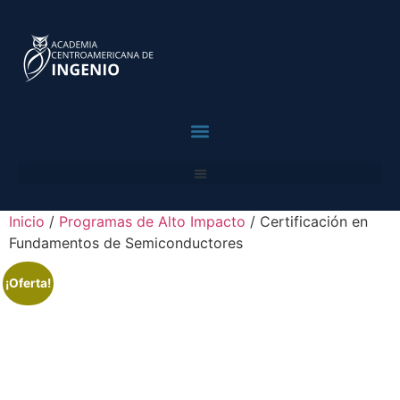
contenido
Para Profesionales
Inicio
/
Programas de Alto Impacto
/ Certificación en
Fundamentos de Semiconductores
¡Oferta!