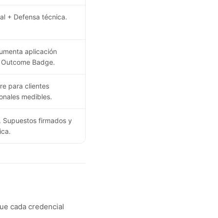
al + Defensa técnica.
umenta aplicación
CI Outcome Badge.
re para clientes
onales medibles.
t. Supuestos firmados y
ica.
que cada credencial