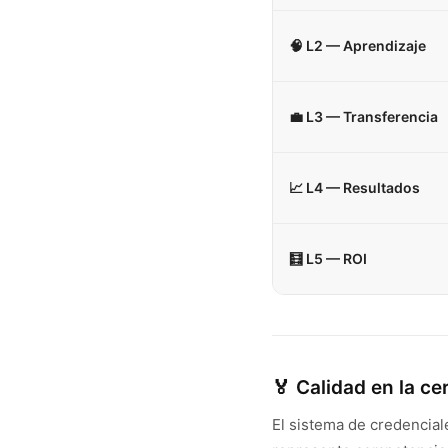
🧠 L2 — Aprendizaje
💼 L3 — Transferencia
📈 L4 — Resultados
🧮 L5 — ROI
🏅 Calidad en la ce
El sistema de credencial