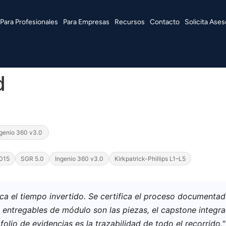
Para Profesionales
Para Empresas
Recursos
Contacto
Solicita Ases
d
ngenio 360 v3.0
015
SGR 5.0
Ingenio 360 v3.0
Kirkpatrick-Phillips L1–L5
fica el tiempo invertido. Se certifica el proceso documenta
 entregables de módulo son las piezas, el capstone integra
folio de evidencias es la trazabilidad de todo el recorrido."