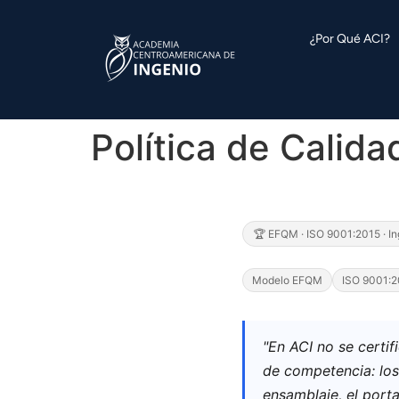
contenido
¿Por Qué ACI?
Política de Calida
🏆 EFQM · ISO 9001:2015 · I
Modelo EFQM
ISO 9001:2
"En ACI no se certi
de competencia: los
ensamblaje, el porta