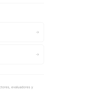
→
→
ctores, evaluadores y