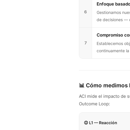
Enfoque basado
6
Gestionamos nues
de decisiones — d
Compromiso con
7
Establecemos obj
continuamente la 
📊 Cómo medimos l
ACI mide el impacto de s
Outcome Loop:
😊 L1 — Reacción