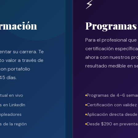
⚡
ormación
Programas 
Para el profesional que
certificación específic
entar su carrera. Te
ahora con nuestros pr
o valor a través de
resultado medible en s
on portafolio
45 días.
ual en vivo
Programas de 4–6 semana
s en LinkedIn
Certificación con validez 
mpleadores
Aplicación directa desde
s de la región
Desde $290 en preventa · 