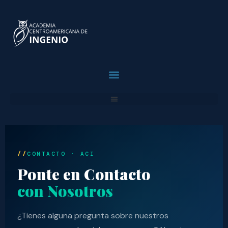
contenido
¿Por Qué ACI?
Para Profesionales
Para Empresas
Solicita Asesoria
CONTACTO · ACI
Ponte en Contacto
con Nosotros
¿Tienes alguna pregunta sobre nuestros