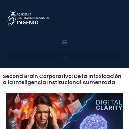
contenido
¿Por Qué ACI?
Para Profesionales
Para Empresas
Solicita Asesoria
Second Brain Corporativo: De la Infoxicación
a la Inteligencia Institucional Aumentada