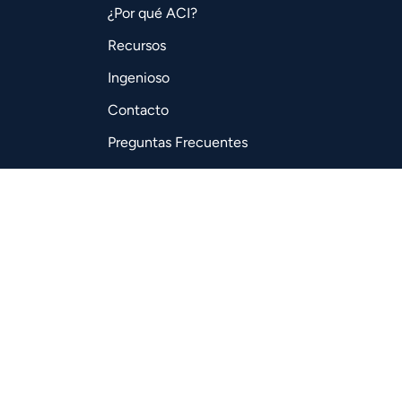
¿Por qué ACI?
Recursos
Ingenioso
Contacto
Preguntas Frecuentes
Soporte
Hiring Parteners
Trabaja con nosotros
Metodología ACI
Acuerdo Matrícula
Credenciales
Consentimientos Datos