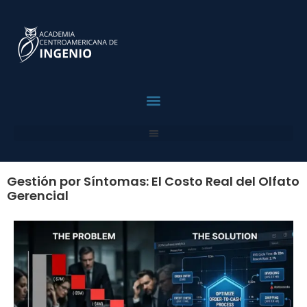
contenido
¿Por Qué ACI?
Para Profesionales
Para Empresas
Solicita Asesoria
Gestión por Síntomas: El Costo Real del Olfato
Gerencial