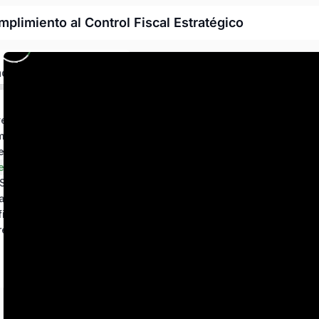
plimiento al Control Fiscal Estratégico
ado
venida
ema Tributario Panameño
Personas Naturales
ersonas Jurídicas
Módulo 4: ITBMS: Tasas, Crédito Fiscal y e-Tax 2.0
Módulo 5: Obligaciones Municipales y CSS
Módulo 6: Planificación Fiscal y Gestión DGI · TAT
resarial Integrado