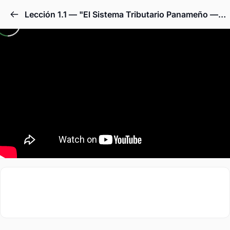
Lección 1.1 — "El Sistema Tributario Panameño — Un Mapa para Entender Dónde Estás"