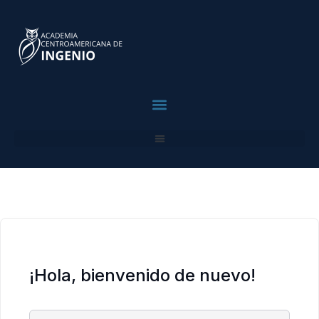
contenido
contenido
Para Profesionales
¡Hola, bienvenido de nuevo!