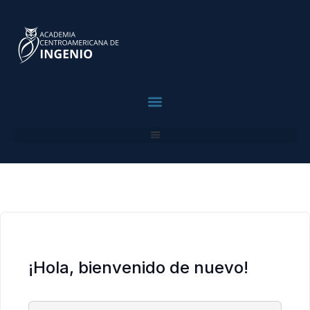
contenido
contenido
Para Profesionales
¡Hola, bienvenido de nuevo!