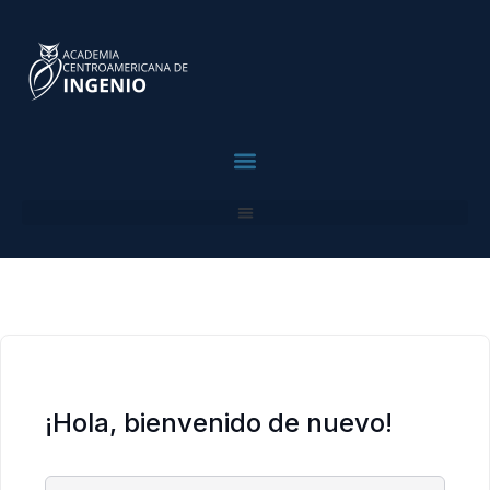
contenido
contenido
Para Profesionales
¡Hola, bienvenido de nuevo!