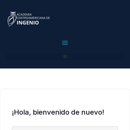
contenido
contenido
Para Profesionales
¡Hola, bienvenido de nuevo!