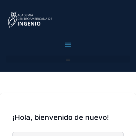
contenido
contenido
Para Profesionales
¡Hola, bienvenido de nuevo!