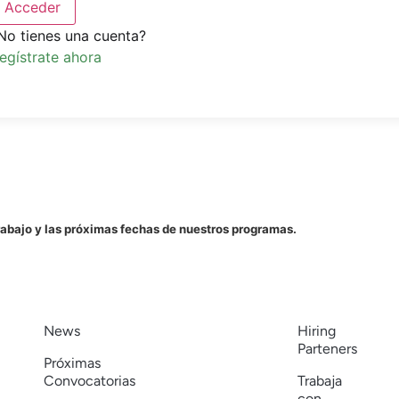
Acceder
No tienes una cuenta?
egístrate ahora
 trabajo y las próximas fechas de nuestros programas.
News
Hiring
Parteners
Próximas
Convocatorias
Trabaja
con