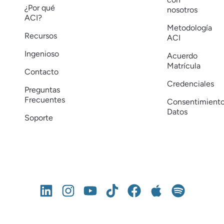
¿Por qué
nosotros
ACI?
Metodología
Recursos
ACI
Ingenioso
Acuerdo
Matrícula
Contacto
Credenciales
Preguntas
Frecuentes
Consentimient
Datos
Soporte
– 2026 Academia Centroamericana de Ingenio. Todos los derechos res