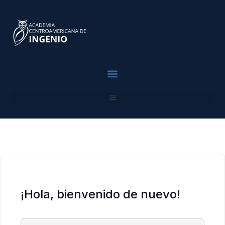
contenido
contenido
Para Profesionales
¡Hola, bienvenido de nuevo!