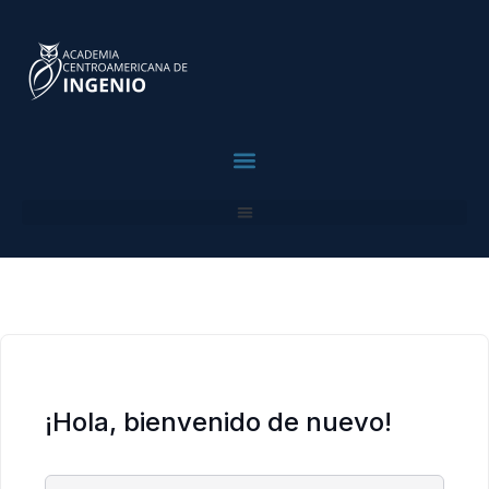
contenido
contenido
Para Profesionales
¡Hola, bienvenido de nuevo!