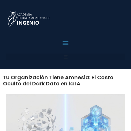
contenido
¿Por Qué ACI?
Para Profesionales
Para Empresas
Solicita Asesoria
Tu Organización Tiene Amnesia: El Costo
Oculto del Dark Data en la IA