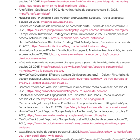
octubre 21, 2025,
https://www.iebschool.com/hub/los-90-mejores-blogs-de-marketing-
digital-que-debes-tener-en-tu-feed-marketing-digital/
Ahrefs Blog | Get Better at SEO & Marketing, fecha de acceso: octubre 21, 2025,
https://ahrefs.com/blog/
HubSpot Blog | Marketing, Sales, Agency, and Customer Success…, fecha de acceso:
octubre 21, 2025,
https://blog.hubspot.com/
Principales estrategias de distribución de contenido digital…, fecha de acceso: octubre 21,
2025,
https://es.sharpspring.com/marketing/top-digital-content-distribution-strategies/
6 Step Content Distribution Strategy (for Maximum Reach) in 2025 – Backlinko, fecha de
acceso: octubre 21, 2025,
https://backlinko.com/content-distribution
How to Build a Content Distribution Strategy That Actually Works, fecha de acceso: octubre
21, 2025,
https://www.distribution.ai/blog/content-distribution-strategy
How to Use Advanced Content Distribution Strategies to Maximize Reach and ROI, fecha de
acceso: octubre 21, 2025,
https://www.everywheremarketer.com/blog/content-
distribution-strategies
¿Qué es la estrategia de contenido? Una guía paso a paso – Nationwide, fecha de acceso:
octubre 21, 2025,
https://espanol.nationwide.com/business/solutions-center/digital-
marketing/what-is-content-strategy
How Do You Develop an Effective Content Distribution Strategy? – Column Five, fecha de
acceso: octubre 21, 2025,
https://www.columnfivemedia.com/how-do-you-develop-an-
effective-content-distribution-strategy/
Content Syndication: What it is & how to do it successfully, fecha de acceso: octubre 21,
2025,
https://blog.hubspot.com/marketing/how-to-syndicate-content
9 Métricas Esenciales de Engagement Para Sitios Web Que Debes…, fecha de acceso:
octubre 21, 2025,
https://blog.duda.co/es/metricas-de-engagement
Métricas web: guía completa con 16 métricas clave para tu sitio web – Blog de HubSpot,
fecha de acceso: octubre 21, 2025,
https://blog.hubspot.es/website/metricas-sitio-web
How to Track Scroll Depth in Google Analytics 4 – Semrush, fecha de acceso: octubre 21,
2025,
https://www.semrush.com/blog/google-analytics-scroll-depth/
Can You Track Scroll Depth with Google Analytics? – Blobr, fecha de acceso: octubre 21,
2025,
https://www.blobr.io/how-to-guides/can-you-track-scroll-depth-with-google-
analytics
www.blobr.io, fecha de acceso: octubre 21, 2025,
https://www.blobr.io/how-to-guides/can-
you-track-scroll-depth-with-google-
analytics#
:~:text=To%20track%20scroll%20depth%20in,tracks%20scroll%20depth%20at%2090