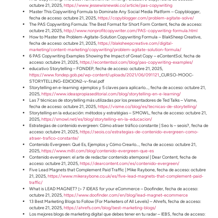
octubre 21, 2025,
https://www.jessewisnewski.co/article/pas-copywriting
Master This Copywriting Formula to Dominate Any Social Media Platform – Copyblogger,
fecha de acceso: octubre 21, 2025,
https://copyblogger.com/problem-agitate-solve/
The PAS Copywriting Formula: The Best Format for Short Form Content, fecha de acceso:
octubre 21, 2025,
http://www.nonprofitcopywriter.com/PAS-copywriting-formula.html
How to Master the Problem-Agitate-Solution Copywriting Formula – BlakSheep Creative,
fecha de acceso: octubre 21, 2025,
https://blaksheepcreative.com/digital-
marketing/content-marketing/copywriting/problem-agitate-solution-formula/
6 PAS Copywriting Examples Showing the Impact of Great Copy – eContentSol, fecha de
acceso: octubre 21, 2025,
https://econtentsol.com/blog/pas-copywriting-examples/
educativo Storytelling – FONDEP, fecha de acceso: octubre 21, 2025,
https://www.fondep.gob.pe/wp-content/uploads/2021/06/091121
_CURSO-MOOC-
STORYTELLING-EDICION2-v-final.pdf
Storytelling en e-learning: ejemplos y 5 claves para aplicarlo…, fecha de acceso: octubre 21,
2025,
https://www.ideaspropiaseditorial.com/blog/storytelling-en-e-learning/
Las 7 técnicas de storytelling más utilizadas por los presentadores de Ted Talks – Visme,
fecha de acceso: octubre 21, 2025,
https://visme.co/blog/es/tecnicas-de-storytelling/
Storytelling en la educación: métodos y estratégias – SMOWL, fecha de acceso: octubre 21,
2025,
https://smowl.net/es/blog/storytelling-en-la-educacion/
Estrategias de contenido evergreen: Cómo atraer tráfico constante | Seo Is – seois?, fecha de
acceso: octubre 21, 2025,
https://seois.co/estrategias-de-contenido-evergreen-como-
atraer-trafico-constante/
Contenido Evergreen: Qué Es, Ejemplos y Cómo Crearlo…, fecha de acceso: octubre 21,
2025,
https://www.m8l.com/blog/contenido-evergreen-que-es
Contenido evergreen: el arte de redactar contenido atemporal | Dear Content, fecha de
acceso: octubre 21, 2025,
https://dearcontent.com/es/contenido-evergreen/
Five Lead Magnets that Complement Paid Traffic | Mike Raybone, fecha de acceso: octubre
21, 2025,
https://www.mikeraybone.co.uk/es/five-lead-magnets-that-complement-paid-
traffic/
What is LEAD MAGNET? ▷ 7 IDEAS for your eCommerce – Doofinder, fecha de acceso:
octubre 21, 2025,
https://www.doofinder.com/en/blog/lead-magnet-ecommerce
13 Best Marketing Blogs to Follow (For Marketers of All Levels) – Ahrefs, fecha de acceso:
octubre 21, 2025,
https://ahrefs.com/blog/best-marketing-blogs/
Los mejores blogs de marketing digital que debes tener en tu radar – IEBS, fecha de acceso: