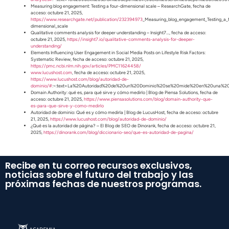
Measuring blog engagement: Testing a four-dimensional scale – ResearchGate, fecha de
acceso: octubre 21, 2025,
https://www.researchgate.net/publication/232394973
_Measuring_blog_engagement_Testing_a_
dimensional_scale
Qualitative comments analysis for deeper understanding – Insight7…, fecha de acceso:
octubre 21, 2025,
https://insight7.io/qualitative-comments-analysis-for-deeper-
understanding/
Elements Influencing User Engagement in Social Media Posts on Lifestyle Risk Factors:
Systematic Review, fecha de acceso: octubre 21, 2025,
https://pmc.ncbi.nlm.nih.gov/articles/PMC11624458/
www.lucushost.com
, fecha de acceso: octubre 21, 2025,
https://www.lucushost.com/blog/autoridad-de-
dominio/#
:~:text=La%20Autoridad%20de%20un%20Dominio%20se%20mide%20en%20una%2
Domain Authority: qué es, para qué sirve y cómo medirlo | Blog de Piensa Solutions, fecha de
acceso: octubre 21, 2025,
https://www.piensasolutions.com/blog/domain-authority-que-
es-para-que-sirve-y-como-medirlo
Autoridad de dominio: Qué es y cómo medirla | Blog de LucusHost, fecha de acceso: octubre
21, 2025,
https://www.lucushost.com/blog/autoridad-de-dominio/
¿Qué es la autoridad de página? – El Blog de SEO de Dinorank, fecha de acceso: octubre 21,
2025,
https://dinorank.com/blog/diccionario-seo/que-es-autoridad-de-pagina/
Recibe en tu correo recursos exclusivos,
noticias sobre el futuro del trabajo y las
próximas fechas de nuestros programas.