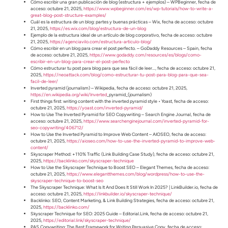
Cómo escribir una gran publicación de blog (estructura + ejemplos) – WPBeginner, fecha de
acceso: octubre 21, 2025,
https://www.wpbeginner.com/es/wp-tutorials/how-to-write-a-
great-blog-post-structure-examples/
Cuál es la estructura de un blog: partes y buenas prácticas – Wix, fecha de acceso: octubre
21, 2025,
https://es.wix.com/blog/estructura-de-un-blog
Ejemplo de la estructura ideal de un artículo de blog corporativo, fecha de acceso: octubre
21, 2025,
https://agenciavilo.com/estructura-articulo-blog/
Cómo escribir en un blog para crear el post perfecto. – GoDaddy Resources – Spain, fecha
de acceso: octubre 21, 2025,
https://www.godaddy.com/resources/es/blogs/como-
escribir-en-un-blog-para-crear-el-post-perfecto
Cómo estructurar tu post para blog para que sea fácil de leer…, fecha de acceso: octubre 21,
2025,
https://neoattack.com/blog/como-estructurar-tu-post-para-blog-para-que-sea-
facil-de-leer/
Inverted pyramid (journalism) – Wikipedia, fecha de acceso: octubre 21, 2025,
https://en.wikipedia.org/wiki/Inverted
_pyramid_(journalism)
First things first: writing content with the inverted pyramid style • Yoast, fecha de acceso:
octubre 21, 2025,
https://yoast.com/inverted-pyramid/
How to Use The Inverted Pyramid for SEO Copywriting – Search Engine Journal, fecha de
acceso: octubre 21, 2025,
https://www.searchenginejournal.com/inverted-pyramid-for-
seo-copywriting/406712/
How to Use the Inverted Pyramid to Improve Web Content – AIOSEO, fecha de acceso:
octubre 21, 2025,
https://aioseo.com/how-to-use-the-inverted-pyramid-to-improve-web-
content/
Skyscraper Method: +110% Traffic (Link Building Case Study), fecha de acceso: octubre 21,
2025,
https://backlinko.com/skyscraper-technique
How to Use the Skyscraper Technique to Boost SEO – Elegant Themes, fecha de acceso:
octubre 21, 2025,
https://www.elegantthemes.com/blog/wordpress/how-to-use-the-
skyscraper-technique-to-boost-seo
The Skyscraper Technique: What Is It And Does It Still Work In 2025? | LinkBuilder.io, fecha de
acceso: octubre 21, 2025,
https://linkbuilder.io/skyscraper-technique/
Backlinko: SEO, Content Marketing, & Link Building Strategies, fecha de acceso: octubre 21,
2025,
https://backlinko.com/
Skyscraper Technique for SEO: 2025 Guide – Editorial.Link, fecha de acceso: octubre 21,
2025,
https://editorial.link/skyscraper-technique/
PAS Copywriting: The Best Framework for Writing Persuasive Copy, fecha de acceso: