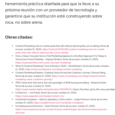
herramienta práctica diseñada para que la lleve a su
próxima reunión con un proveedor de tecnología y
garantice que su institución esté construyendo sobre
roca, no sobre arena.
Obras citadas:
Content Marketing: how to create posts that sell without seeming like you’re selling, fecha de
acceso: octubre 21, 2025,
https://brief.pt/2025/08/content-marketing-how-to-create-
posts-that-sell-without-seeming-like-youre-selling/
How a Value-Focused, Serve-First Marketing Approach is the Best Approach For Today &
Tomorrow’s Smart Marketer – Express Writers, fecha de acceso: octubre 21, 2025,
https://expresswriters.com/value-focused-marketing/
What Is Content Marketing? How It Works in 2025 – WordStream, fecha de acceso: octubre
21, 2025,
https://www.wordstream.com/blog/content-marketing
Content Marketing Mastery: Creating Value Across the Customer Journey | Romain Berg,
fecha de acceso: octubre 21, 2025,
https://www.romainberg.com/blog/content/content-
marketing-value-customer-journey/
(PDF) Value first, then price: the new paradigm of B2B buying and selling – ResearchGate,
fecha de acceso: octubre 21, 2025,
https://www.researchgate.net/publication/350356732
_Value_first_then_price_the_new_paradig
Content Inc – Joe Pulizzi, fecha de acceso: octubre 21, 2025,
https://www.joepulizzi.com/books/content-inc/
Contenido Evergreen – Qué es, ejemplos y cómo usarlo – Jorge Fannoun, fecha de acceso:
octubre 21, 2025,
https://jorgefannoun.com/contenido-evergreen/
Inverted pyramid structure – Style Manual, fecha de acceso: octubre 21, 2025,
https://www.stylemanual.gov.au/structuring-content/types-structure/inverted-pyramid-
structure