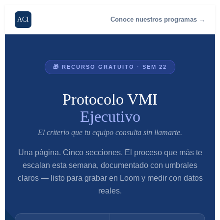
contenido
ACI
Conoce nuestros programas →
🎁 RECURSO GRATUITO · SEM 22
Protocolo VMI
Ejecutivo
El criterio que tu equipo consulta sin llamarte.
Una página. Cinco secciones. El proceso que más te
escalan esta semana, documentado con umbrales
claros — listo para grabar en Loom y medir con datos
reales.