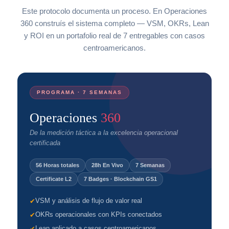
Este protocolo documenta un proceso. En Operaciones
360 construís el sistema completo — VSM, OKRs, Lean
y ROI en un portafolio real de 7 entregables con casos
centroamericanos.
PROGRAMA · 7 SEMANAS
Operaciones
360
De la medición táctica a la excelencia operacional
certificada
56 Horas totales
28h En Vivo
7 Semanas
Certificate L2
7 Badges · Blockchain GS1
VSM y análisis de flujo de valor real
✔
OKRs operacionales con KPIs conectados
✔
Lean aplicado a casos centroamericanos
✔