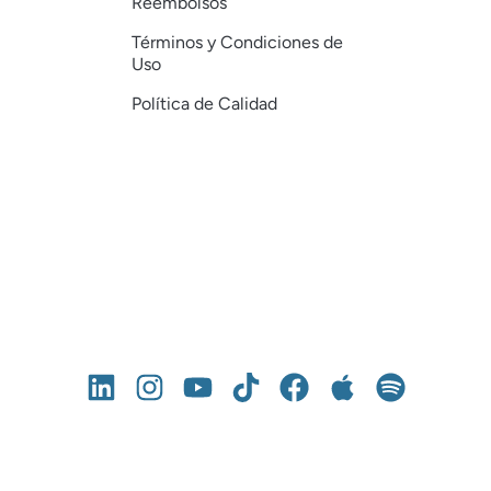
Reembolsos
Términos y Condiciones de
Uso
Política de Calidad
© 2012 – 2026 Academia Centroamericana de Ingenio. Todos los 
derechos reservados.
Powered by 
EaaS.Works
 & 
Ingenionic