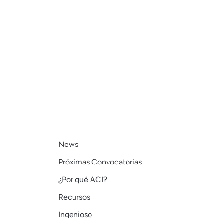
No somos una academia más. Somos el único
ecosistema de transformación de talento en
Centroamérica donde el aprendizaje se mide con
evidencia real — no con horas de video.
News
Próximas Convocatorias
¿Por qué ACI?
Recursos
Ingenioso