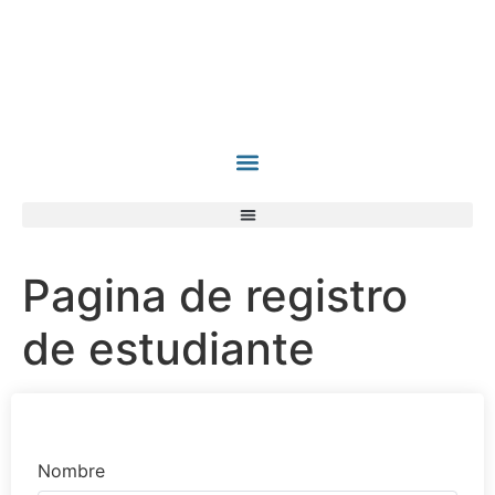
contenido
¿Por Qué ACI?
Para Profesionales
Para Empresas
Solicita Asesoria
Pagina de registro
de estudiante
Nombre