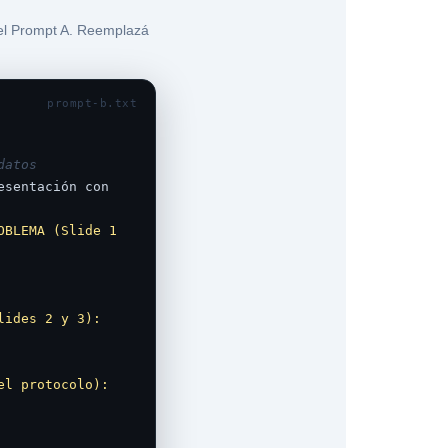
el Prompt A. Reemplazá
prompt-b.txt
atos 
esentación con 
OBLEMA (Slide 1 
lides 2 y 3):
el protocolo):