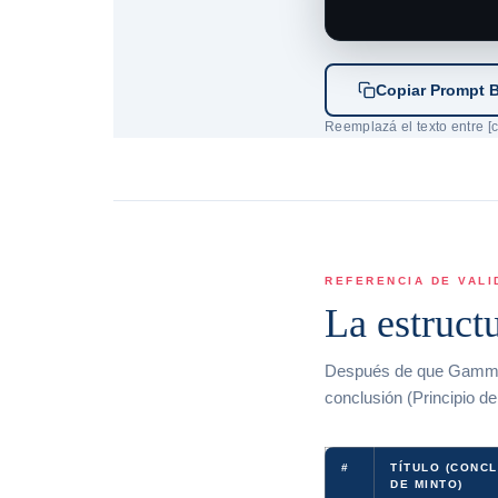
Copiar Prompt 
Reemplazá el texto entre [c
REFERENCIA DE VALI
La estructu
Después de que Gamma gen
conclusión (Principio de
#
TÍTULO (CONCL
DE MINTO)