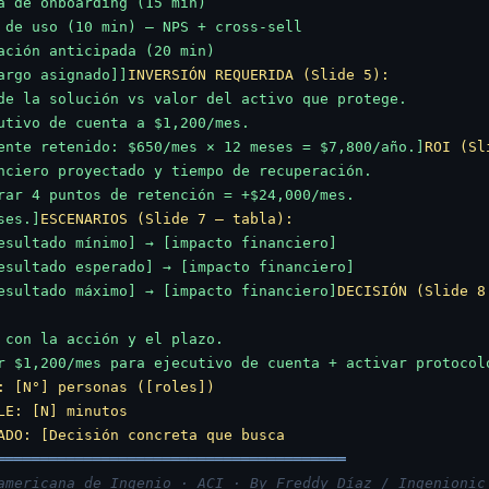
a de onboarding (15 min)

 de uso (10 min) — NPS + cross-sell

ación anticipada (20 min)

argo asignado]]
INVERSIÓN REQUERIDA (Slide 5):
de la solución vs valor del activo que protege.

utivo de cuenta a $1,200/mes.

ente retenido: $650/mes × 12 meses = $7,800/año.]
ROI (Sl
nciero proyectado y tiempo de recuperación.

rar 4 puntos de retención = +$24,000/mes.

ses.]
ESCENARIOS (Slide 7 — tabla):
esultado mínimo] → [impacto financiero]

esultado esperado] → [impacto financiero]

esultado máximo] → [impacto financiero]
DECISIÓN (Slide 8
 con la acción y el plazo.

r $1,200/mes para ejecutivo de cuenta + activar protocolo
: [N°] personas ([roles])

LE: [N] minutos

ADO: [Decisión concreta que busca 
════════════════════════════════════════
americana de Ingenio · ACI · By Freddy Díaz / Ingenionic