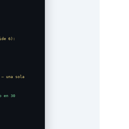
ide 6):
 — una sola 
 en 30 