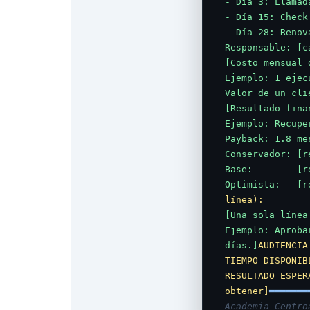
- Día 3: Llamad
- Día 15: Check
- Día 28: Renov
Responsable: [c
[Costo mensual 
Ejemplo: 1 ejec
Valor de un cli
[Resultado fina
Ejemplo: Recupe
Payback: 1.8 me
Conservador: [r
Base:        [r
Optimista:   [r
línea):
[Una sola línea
Ejemplo: Aproba
días.]
AUDIENCIA
TIEMPO DISPONIB
RESULTADO ESPER
obtener]
═══════
Academia Centro