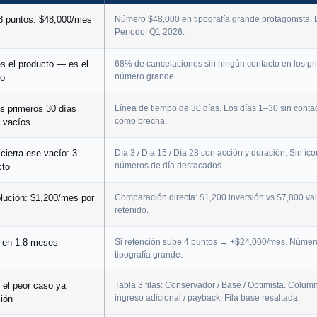
8 puntos: $48,000/mes
Número $48,000 en tipografía grande protagonista.
Período: Q1 2026.
s el producto — es el
68% de cancelaciones sin ningún contacto en los pr
número grande.
to
os primeros 30 días
Línea de tiempo de 30 días. Los días 1–30 sin cont
como brecha.
n vacíos
 cierra ese vacío: 3
Día 3 / Día 15 / Día 28 con acción y duración. Sin íc
números de día destacados.
cto
olución: $1,200/mes por
Comparación directa: $1,200 inversión vs $7,800 val
retenido.
 en 1.8 meses
Si retención sube 4 puntos → +$24,000/mes. Númer
tipografía grande.
 el peor caso ya
Tabla 3 filas: Conservador / Base / Optimista. Colum
ingreso adicional / payback. Fila base resaltada.
sión