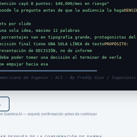
tención cayó 8 puntos: $48,000/mes en riesgo"

ponde la pregunta antes de que la audiencia la haga
DENSI
ets por slide

una sola idea, máximo 12 palabras

 porcentajes van en tipografía grande, protagonistas del 
ecisión final tiene UNA SOLA LÍNEA de texto
PROPÓSITO:
resentación de DECISIÓN, no de informe

debe poder tomar una decisión al terminar de verla

be empujar hacia esa 
════════════════════════════════════════
americana de Ingenio · ACI · By Freddy Díaz / Ingenionic
A
en Gamma AI — esperá confirmación antes de continuar
GAR DESPUÉS DE LA CONFIRMACIÓN DE GAMMA