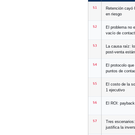
S1
Retención cayó 
en riesgo
S2
El problema no e
vacío de contac
S3
La causa raíz: l
post-venta está
S4
El protocolo que
puntos de conta
S5
El costo de la s
1 ejecutivo
S6
El ROI: payback
S7
Tres escenarios:
justifica la inver