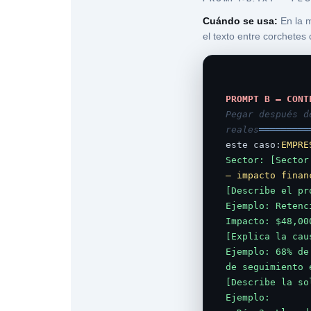
Cuándo se usa:
En la 
el texto entre corchetes
PROMPT B — CONT
Pegar después d
reales
═════════
este caso:
EMPRE
Sector: [Sector
— impacto finan
[Describe el pr
Ejemplo: Retenc
Impacto: $48,00
[Explica la cau
Ejemplo: 68% de
de seguimiento 
[Describe la so
Ejemplo:
