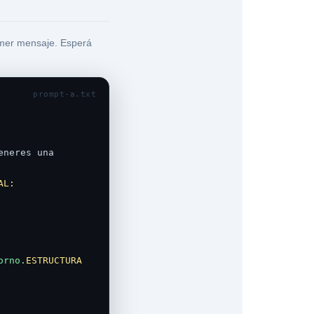
mer mensaje. Esperá
prompt-a.txt
eneres una 
AL:
orno.
ESTRUCTURA 