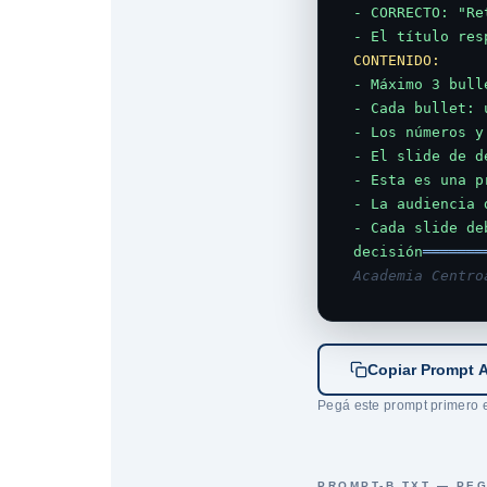
- CORRECTO: "Re
- El título res
CONTENIDO:
- Máximo 3 bull
- Cada bullet: 
- Los números y
- El slide de d
- Esta es una p
- La audiencia 
- Cada slide de
decisión
═══════
Academia Centro
Copiar Prompt 
Pegá este prompt primero 
PROMPT-B.TXT — PE