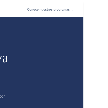
Conoce nuestros programas →
va
 con