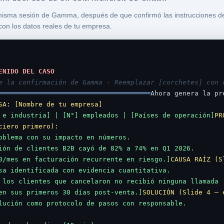
misma sesión de Gamma, después de que confirmó las instrucciones d
 con los datos reales de tu empresa.
ENIDO DEL CASO
e la confirmación de Gamma · Reemplazar [corchetes] con d
══════════════════════════════════════
Ahora genera la pr
SA: [Nombre de tu empresa]
 e industria] | [N°] empleados | [Países de operación]
PR
ciero primero):
oblema con su impacto en números.

ión de clientes B2B cayó de 82% a 74% en Q1 2026.

0/mes en facturación recurrente en riesgo.]
CAUSA RAÍZ (S
sa identificada con evidencia cuantitativa.

 los clientes que cancelaron no recibió ninguna llamada

en sus primeros 30 días post-venta.]
SOLUCIÓN (Slide 4 — 
lución como protocolo de pasos con responsable.
