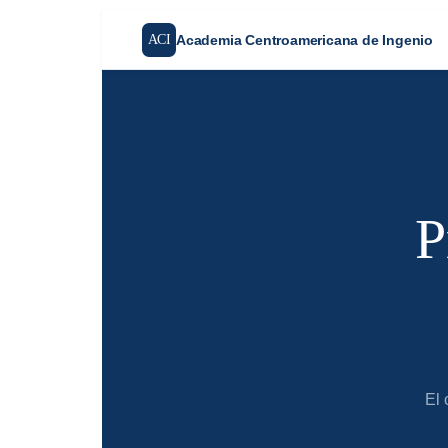
contenido
ACI
Academia Centroamericana de Ingenio
P
El 