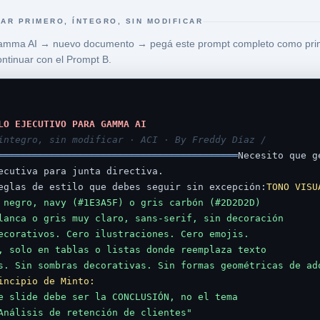
AR PRIMERO, ÍNTEGRO, SIN MODIFICAR
amma AI → nuevo documento → pegá este prompt completo como pri
ntinuar con el Prompt B.
LO EJECUTIVO PARA GAMMA AI
íntegro, sin modificar · ACI · By Freddy Díaz / 
══════════════════════════════════════════
Necesito que g
ecutiva para junta directiva.

eglas de estilo que debes seguir sin excepción:
TONO VISU
 negro, navy (#1E3A5F) o gris carbón (#2D2D2D)

lanca o gris muy claro, sans-serif, sin decoración

ecorativos. Cero ilustraciones. Cero emojis.

, solo en tablas o listas donde reemplaza texto

s. Sin sombras decorativas. Sin formas geométricas de ad
incipio de Minto:
e slide debe ser la CONCLUSIÓN, no el tema

Análisis de retención de clientes"
