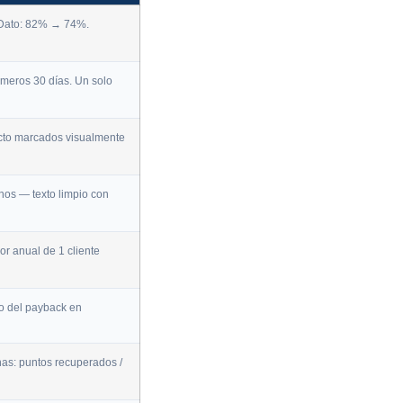
 Dato: 82% → 74%.
imeros 30 días. Un solo
acto marcados visualmente
onos — texto limpio con
or anual de 1 cliente
o del payback en
nas: puntos recuperados /