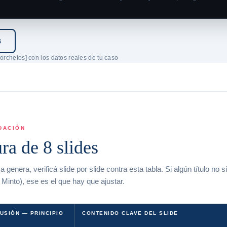
B
orchetes] con los datos reales de tu caso
DACIÓN
ra de 8 slides
era, verificá slide por slide contra esta tabla. Si algún título no s
 Minto), ese es el que hay que ajustar.
USIÓN — PRINCIPIO
CONTENIDO CLAVE DEL SLIDE