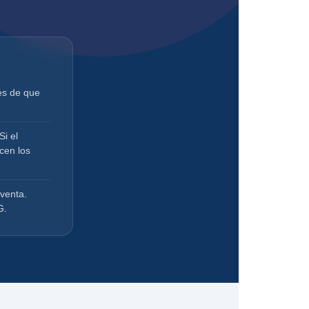
es de que
Si el
cen los
venta.
G.