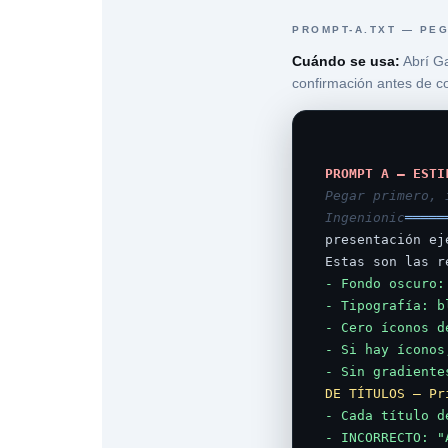
PROMPT-A.TXT — PEG
Cuándo se usa:
Abrí G
confirmación antes de co
PROMPT A — ESTI
Pegar primero, 
Ingenionic
═════
presentación ej
Estas son las r
- Fondo oscuro:
- Tipografía: b
- Cero íconos d
- Si hay íconos
- Sin gradiente
DE TÍTULOS — Pr
- Cada título d
- INCORRECTO: "