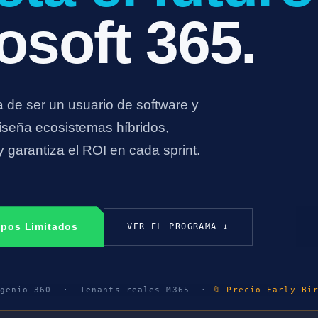
osoft 365.
 de ser un usuario de software y
seña ecosistemas híbridos,
 garantiza el ROI en cada sprint.
upos Limitados
VER EL PROGRAMA ↓
genio 360 · Tenants reales M365 ·
🔖 Precio Early Bi