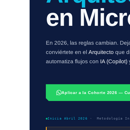
en Micr
En 2026, las reglas cambian. Deja
conviértete en el
Arquitecto
que di
automatiza flujos con
IA (Copilot)
y
Aplicar a la Cohorte 2026 — C
Inicia Abril 2026
· Metodología In