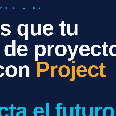
AMÉRICA · 40 HORAS
s que tu
 de proyect
con
Project
cta el futuro