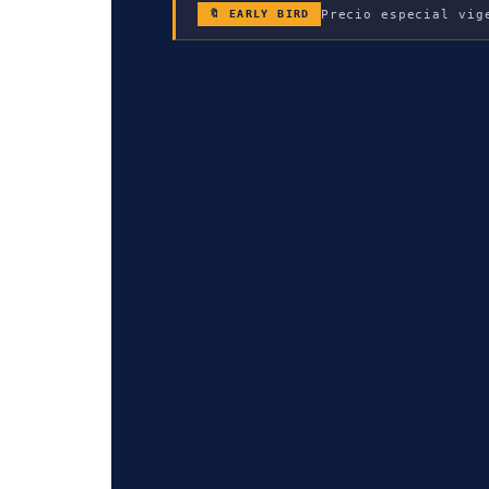
Precio especial vig
🔖 EARLY BIRD