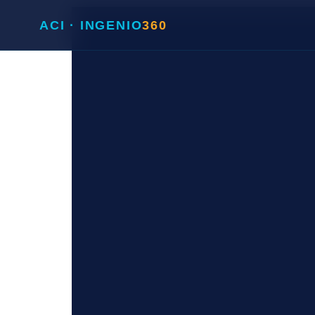
contenido
ACI · INGENIO
360